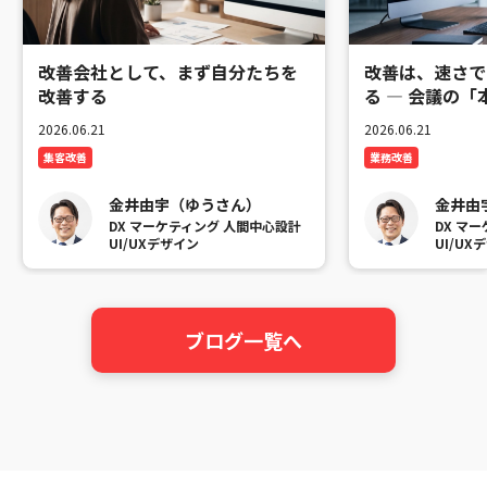
改善会社として、まず自分たちを
改善は、速さで
改善する
る ― 会議の
2026.06.21
2026.06.21
集客改善
業務改善
金井由宇（ゆうさん）
金井由
DX マーケティング 人間中心設計
DX マ
UI/UXデザイン
UI/UX
ブログ一覧へ